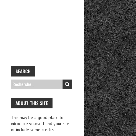
SEARCH
R
E
C
ABOUT THIS SITE
H
This may be a good place to
E
introduce yourself and your site
R
or include some credits.