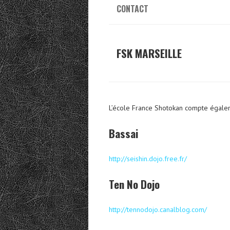
CONTACT
FSK MARSEILLE
L’école France Shotokan compte égalem
Bassai
http://seishin.dojo.free.fr/
Ten No Dojo
http://tennodojo.canalblog.com/