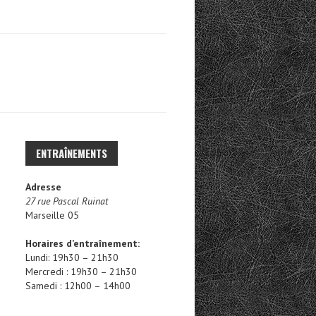
C
H
E
R
C
H
E
ENTRAÎNEMENTS
R
Adresse
27 rue Pascal Ruinat
:
Marseille 05
Horaires d’entraînement:
Lundi: 19h30 – 21h30
Mercredi : 19h30 – 21h30
Samedi : 12h00 – 14h00