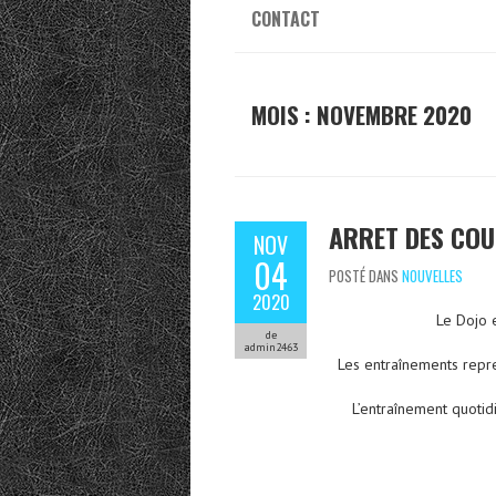
CONTACT
MOIS : NOVEMBRE 2020
ARRET DES CO
NOV
04
POSTÉ DANS
NOUVELLES
2020
Le Dojo 
de
admin2463
Les entraînements repr
L’entraînement quotid