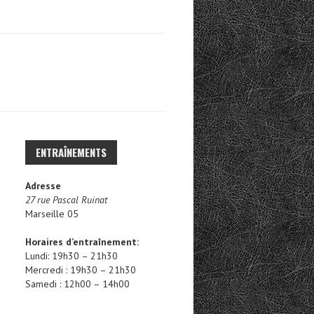
C
H
E
R
C
H
E
ENTRAÎNEMENTS
R
Adresse
27 rue Pascal Ruinat
:
Marseille 05
Horaires d’entraînement:
Lundi: 19h30 – 21h30
Mercredi : 19h30 – 21h30
Samedi : 12h00 – 14h00