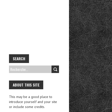
SEARCH
R
E
C
ABOUT THIS SITE
H
This may be a good place to
E
introduce yourself and your site
R
or include some credits.